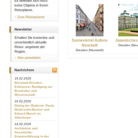
Es befinden sich noch
keine Objekte in Ihrem
Reiseplaner.
Zum Reiseplaner
Newsletter
Erhalten Sie kostenlos und
Szeneviertel Äußere
Japanisches 
unverbindlich aktuelle
Neustadt
Dresden (Neu
Reise- angebote der
Dresden (Neustadt)
Region.
Hier anmelden
Nachrichten
19.02.2026
Bierstadt Dresden:
Exklusiver Rundgang zur
Braukultur und
Wissenschaft
16.02.2026
Dialog der Moderne: Paula
Modersohn-Becker und
Edvard Munch im
Albertinum
14.02.2026
Architektur und
Geschichte:
Emporenführung in der