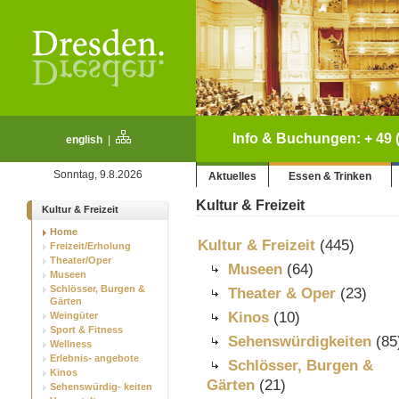
Info & Buchungen: + 49 (
english
|
Sonntag, 9.8.2026
Aktuelles
Essen & Trinken
Kultur & Freizeit
Kultur & Freizeit
Home
Kultur & Freizeit
(445)
Freizeit/Erholung
Theater/Oper
Museen
(64)
Museen
Schlösser, Burgen &
Theater & Oper
(23)
Gärten
Kinos
(10)
Weingüter
Sport & Fitness
Sehenswürdigkeiten
(85
Wellness
Erlebnis- angebote
Schlösser, Burgen &
Kinos
Gärten
(21)
Sehenswürdig- keiten