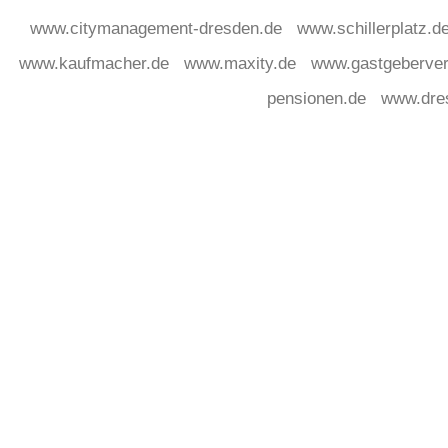
www.citymanagement-dresden.de
www.schillerplatz.d
www.kaufmacher.de
www.maxity.de
www.gastgeberver
pensionen.de
www.dre