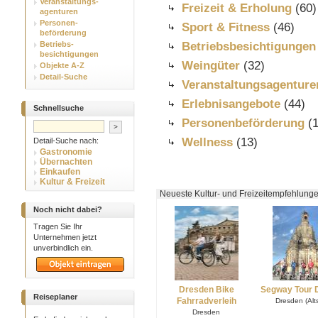
Veranstaltungs-
Freizeit & Erholung
(60)
agenturen
Personen-
Sport & Fitness
(46)
beförderung
Betriebs-
Betriebsbesichtigungen
besichtigungen
Weingüter
(32)
Objekte A-Z
Detail-Suche
Veranstaltungsagenture
Erlebnisangebote
(44)
Schnellsuche
Personenbeförderung
(1
Wellness
(13)
Detail-Suche nach:
Gastronomie
Übernachten
Einkaufen
Kultur & Freizeit
Neueste Kultur- und Freizeitempfehlunge
Noch nicht dabei?
Tragen Sie Ihr
Unternehmen jetzt
unverbindlich ein.
Dresden Bike
Segway Tour 
Reiseplaner
Fahrradverleih
Dresden (Alts
Dresden