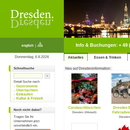
Info & Buchungen: + 49 (
english
|
Donnerstag, 6.8.2026
Aktuelles
Essen & Trinken
Schnellsuche
Neu auf Dresdeninformation:
Detail-Suche nach:
Gastronomie
Übernachten
Einkaufen
Kultur & Freizeit
Carolaschlösschen
Dresden 
Noch nicht dabei?
Fahrradver
Dresden (Altstadt)
Tragen Sie Ihr
Dresde
Unternehmen jetzt
unverbindlich ein.