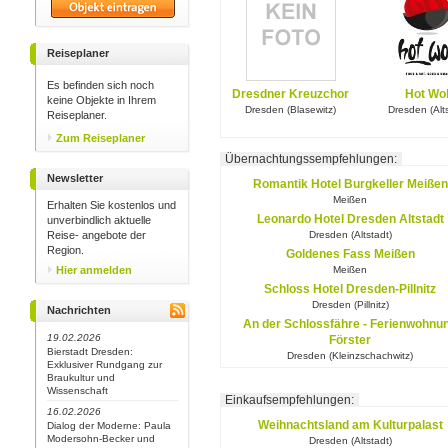
Reiseplaner
Es befinden sich noch
Dresdner Kreuzchor
Hot Wo
keine Objekte in Ihrem
Dresden (Blasewitz)
Dresden (Alts
Reiseplaner.
Zum Reiseplaner
Übernachtungssempfehlungen:
Newsletter
Romantik Hotel Burgkeller Meißen
Meißen
Erhalten Sie kostenlos und
Leonardo Hotel Dresden Altstadt
unverbindlich aktuelle
Reise- angebote der
Dresden (Altstadt)
Region.
Goldenes Fass Meißen
Hier anmelden
Meißen
Schloss Hotel Dresden-Pillnitz
Dresden (Pillnitz)
Nachrichten
An der Schlossfähre - Ferienwohnu
19.02.2026
Förster
Bierstadt Dresden:
Dresden (Kleinzschachwitz)
Exklusiver Rundgang zur
Braukultur und
Wissenschaft
Einkaufsempfehlungen:
16.02.2026
Weihnachtsland am Kulturpalast
Dialog der Moderne: Paula
Modersohn-Becker und
Dresden (Altstadt)