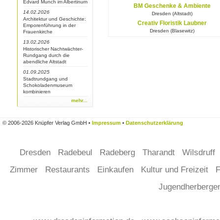
Edvard Munch im Albertinum
BM Geschenke & Ambiente
14.02.2026
Dresden (Altstadt)
Architektur und Geschichte:
Creativ Floristik Laubner
Emporenführung in der
Dresden (Blasewitz)
Frauenkirche
13.02.2026
Historischer Nachtwächter-
Rundgang durch die
abendliche Altstadt
01.09.2025
Stadtrundgang und
Schokoladenmuseum
kombinieren
mehr...
© 2006-2026 Knüpfer Verlag GmbH •
Impressum
•
Datenschutzerklärung
Dresden
Radebeul
Radeberg
Tharandt
Wilsdruff
Zimmer
Restaurants
Einkaufen
Kultur und Freizeit
F
Jugendherberg