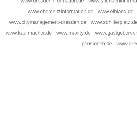
www.dresdeninformation.de
www.sachseninforma
www.chemnitzinformation.de
www.elbland.de
www.citymanagement-dresden.de
www.schillerplatz.d
www.kaufmacher.de
www.maxity.de
www.gastgeberver
pensionen.de
www.dre