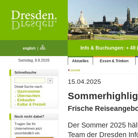
Info & Buchungen: + 49 (
english
|
Samstag, 8.8.2026
Aktuelles
Essen & Trinken
zurück
Schnellsuche
15.04.2025
Detail-Suche nach:
Gastronomie
Sommerhighlig
Übernachten
Einkaufen
Kultur & Freizeit
Frische Reiseangebo
Noch nicht dabei?
Der Sommer 2025 hält 
Tragen Sie Ihr
Unternehmen jetzt
Team der Dresden Info
unverbindlich ein.