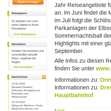
Jahr Reiseangebote f
an. Im Juni findet die
Reiseplaner
im Juli folgt die Schlö
Es befinden sich noch
keine Objekte in Ihrem
Parkanlagen der Elbs
Reiseplaner.
Sommernachtsball der 
Zum Reiseplaner
Highlights mit einer 
Newsletter
September.
Erhalten Sie kostenlos und
unverbindlich aktuelle
Reise- angebote der
Alle Infos zu diesen 
Region.
finden Sie unter
www.
Hier anmelden
Nachrichten
Informationen zu:
Dre
19.02.2026
Informationen zu:
Dre
Bierstadt Dresden:
Exklusiver Rundgang zur
Hauptbahnhof
Braukultur und
Wissenschaft
16.02.2026
Dialog der Moderne: Paula
Modersohn-Becker und
zurück