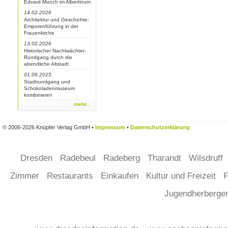
Edvard Munch im Albertinum
14.02.2026
Architektur und Geschichte:
Emporenführung in der
Frauenkirche
13.02.2026
Historischer Nachtwächter-
Rundgang durch die
abendliche Altstadt
01.09.2025
Stadtrundgang und
Schokoladenmuseum
kombinieren
mehr...
© 2006-2026 Knüpfer Verlag GmbH •
Impressum
•
Datenschutzerklärung
Dresden
Radebeul
Radeberg
Tharandt
Wilsdruff
Zimmer
Restaurants
Einkaufen
Kultur und Freizeit
F
Jugendherberg