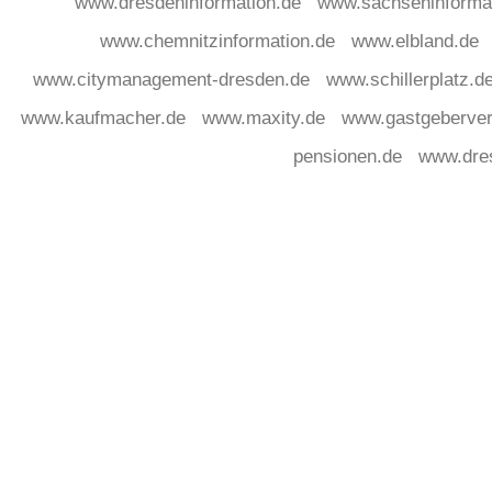
www.dresdeninformation.de
www.sachseninforma
www.chemnitzinformation.de
www.elbland.de
www.citymanagement-dresden.de
www.schillerplatz.d
www.kaufmacher.de
www.maxity.de
www.gastgeberver
pensionen.de
www.dre