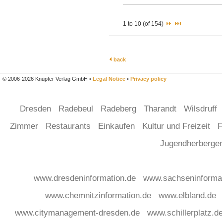
1 to 10 (of 154)
back
© 2006-2026 Knüpfer Verlag GmbH •
Legal Notice
•
Privacy policy
Dresden
Radebeul
Radeberg
Tharandt
Wilsdruff
Zimmer
Restaurants
Einkaufen
Kultur und Freizeit
F
Jugendherberg
www.dresdeninformation.de
www.sachseninforma
www.chemnitzinformation.de
www.elbland.de
www.citymanagement-dresden.de
www.schillerplatz.d