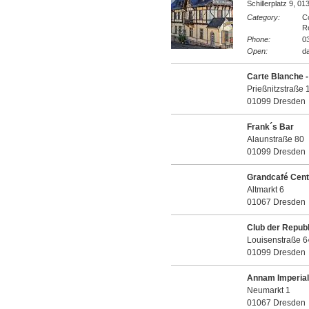
Schillerplatz 9, 0
Category:
Co
Re
Phone:
03
Open:
da
Carte Blanche 
Prießnitzstraße 
01099 Dresden
Frank´s Bar
Alaunstraße 80
01099 Dresden
Grandcafé Cent
Altmarkt 6
01067 Dresden
Club der Republ
Louisenstraße 6
01099 Dresden
Annam Imperial
Neumarkt 1
01067 Dresden