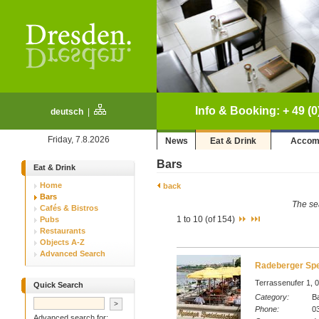
Info & Booking: + 49 (0
deutsch
|
Friday, 7.8.2026
News
Eat & Drink
Accom
Bars
Eat & Drink
Home
back
Bars
The sea
Cafés & Bistros
1 to 10 (of 154)
Pubs
Restaurants
Objects A-Z
Advanced Search
Radeberger Sp
Terrassenufer 1, 
Quick Search
Category:
Ba
Phone:
03
Advanced search for: