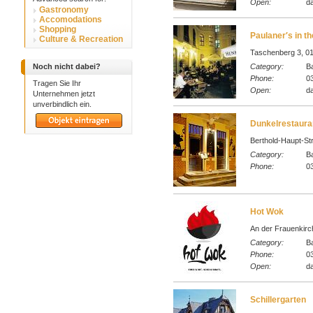
Open:
da
Gastronomy
Accomodations
Shopping
Paulaner′s in t
Culture & Recreation
Taschenberg 3, 01
Noch nicht dabei?
Category:
Ba
Phone:
03
Tragen Sie Ihr
Open:
da
Unternehmen jetzt
unverbindlich ein.
Dunkelrestaura
Berthold-Haupt-St
Category:
Ba
Phone:
0
Hot Wok
An der Frauenkirc
Category:
Ba
Phone:
0
Open:
da
Schillergarten