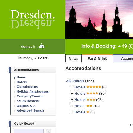
Info & Booking: + 49 (0
deutsch
|
Thursday, 6.8.2026
News
Eat & Drink
Accom
Accomodations
Accomodations
Home
Alle Hotels
(165)
Hotels
Guesthouses
Hotels
(6)
Holiday flats/houses
Hotels
(39)
Camping/Caravan
Hotels
(68)
Youth Hostels
Objects A-Z
Hotels
(13)
Advanced Search
Hotels
(3)
Quick Search