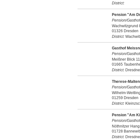
District:
Pension "Am D
Pension/Gasthof
Wachwitzgrund 
01326 Dresden
District:
Wachwit
Gasthof Meissn
Pension/Gasthof
Meißner Blick 11
01665 Taubenh
District:
Dresdne
Therese-Malten
Pension/Gasthof
Wilhelm-Weitling
01259 Dresden
District:
Kleinzsc
Pension "Am K
Pension/Gasthof
Nöthnitzer Hang
01728 Bannewit
District:
Dresdne