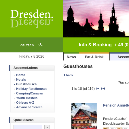
Info & Booking: + 49 (0
deutsch
|
Friday, 7.8.2026
News
Eat & Drink
Accom
Guesthouses
Accomodations
Home
back
Hotels
The se
Guesthouses
1 to 10 (of 116)
Holiday flats/houses
Camping/Caravan
Youth Hostels
Objects A-Z
Pension Annett
Advanced Search
Pension/Gasthof
Quick Search
Dippoldiswalder St