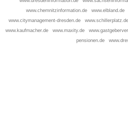
www.dresdeninformation.de
www.sachseninforma
www.chemnitzinformation.de
www.elbland.de
www.citymanagement-dresden.de
www.schillerplatz.d
www.kaufmacher.de
www.maxity.de
www.gastgeberver
pensionen.de
www.dre