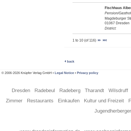
Fischhaus Albe
Pension/Gasthof
Magdeburger Str
01067 Dresden
District:
1 to 10 (of 116)
back
© 2006-2026 Knüpfer Verlag GmbH •
Legal Notice
•
Privacy policy
Dresden
Radebeul
Radeberg
Tharandt
Wilsdruff
Zimmer
Restaurants
Einkaufen
Kultur und Freizeit
F
Jugendherberg