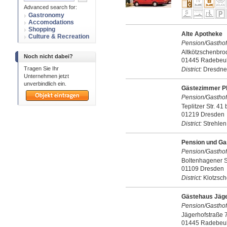
Advanced search for:
Gastronomy
Accomodations
Shopping
Alte Apotheke
Culture & Recreation
Pension/Gasthof
Altkötzschenbro
Noch nicht dabei?
01445 Radebeu
Tragen Sie Ihr
District:
Dresdne
Unternehmen jetzt
unverbindlich ein.
Gästezimmer P
Pension/Gasthof
Teplitzer Str. 41 
01219 Dresden
District:
Strehlen
Pension und Ga
Pension/Gastho
Boltenhagener S
01109 Dresden
District:
Klotzsch
Gästehaus Jäge
Pension/Gasthof
Jägerhofstraße 
01445 Radebeu