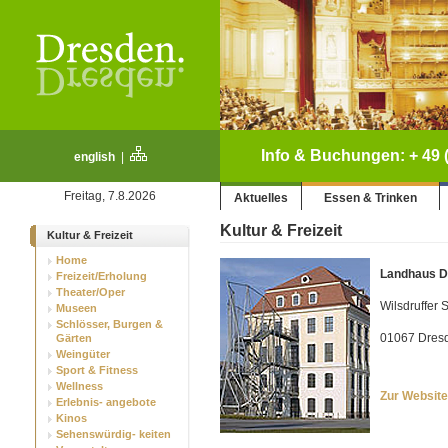
Info & Buchungen: + 49 (
english
|
Freitag, 7.8.2026
Aktuelles
Essen & Trinken
Kultur & Freizeit
Kultur & Freizeit
Home
Landhaus D
Freizeit/Erholung
Theater/Oper
Wilsdruffer 
Museen
Schlösser, Burgen &
01067 Dresde
Gärten
Weingüter
Sport & Fitness
Wellness
Zur Website
Erlebnis- angebote
Kinos
Sehenswürdig- keiten