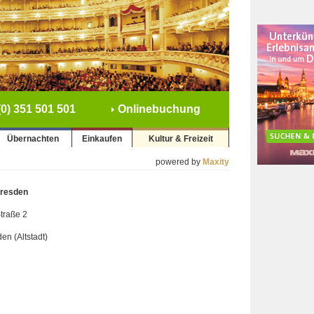
0) 351 501 501
Onlinebuchung
Übernachten
Einkaufen
Kultur & Freizeit
powered by
Maxity
resden
Straße 2
n (Altstadt)