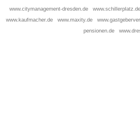
www.citymanagement-dresden.de
www.schillerplatz.d
www.kaufmacher.de
www.maxity.de
www.gastgeberver
pensionen.de
www.dre