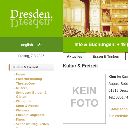
Info & Buchungen: + 49 (
english
|
Freitag, 7.8.2026
Aktuelles
Essen & Trinken
Kultur & Freizeit
Kultur & Freizeit
Home
Kino im Ka
Freizeit/Erholung
Theater/Oper
August-Bebe
Museen
01219 Dresd
Schlösser, Burgen &
Gärten
Tel.: 0351 /
Weingüter
Sport & Fitness
E-Mail sende
Wellness
Erlebnis- angebote
Zur Website
Kinos
Sehenswürdig- keiten