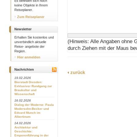
Es befinden sich noch
keine Objekte in Ihrem
Reiseplaner.
Zum Reiseplaner
Newsletter
Erhalten Sie kostenlos und
(Hinweis: Alle Angaben ohne 
unverbindlich aktuelle
Reise- angebote der
durch Ziehen mit der Maus be
Region.
Hier anmelden
Nachrichten
zurück
19.02.2026
Bierstadt Dresden:
Exklusiver Rundgang zur
Braukultur und
Wissenschaft
16.02.2026
Dialog der Moderne: Paula
Modersohn-Becker und
Edvard Munch im
Albertinum
14.02.2026
Architektur und
Geschichte:
Emporenführung in der