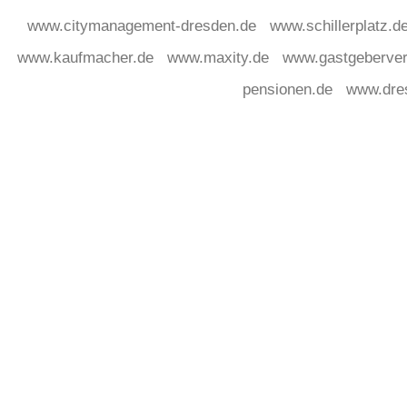
www.citymanagement-dresden.de
www.schillerplatz.d
www.kaufmacher.de
www.maxity.de
www.gastgeberver
pensionen.de
www.dre