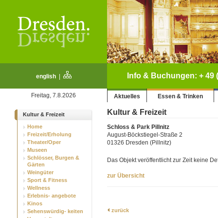
Info & Buchungen: + 49 (
english
|
Freitag, 7.8.2026
Aktuelles
Essen & Trinken
Kultur & Freizeit
Kultur & Freizeit
Home
Schloss & Park Pillnitz
Freizeit/Erholung
August-Böckstiegel-Straße 2
Theater/Oper
01326 Dresden (Pillnitz)
Museen
Schlösser, Burgen &
Das Objekt veröffentlicht zur Zeit keine D
Gärten
Weingüter
zur Übersicht
Sport & Fitness
Wellness
Erlebnis- angebote
Kinos
zurück
Sehenswürdig- keiten