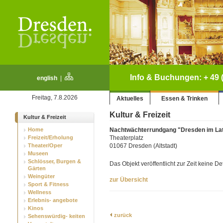
Info & Buchungen: + 49 (
english
|
Freitag, 7.8.2026
Aktuelles
Essen & Trinken
Kultur & Freizeit
Kultur & Freizeit
Home
Nachtwächterrundgang "Dresden im Lat
Freizeit/Erholung
Theaterplatz
Theater/Oper
01067 Dresden (Altstadt)
Museen
Schlösser, Burgen &
Das Objekt veröffentlicht zur Zeit keine D
Gärten
Weingüter
zur Übersicht
Sport & Fitness
Wellness
Erlebnis- angebote
Kinos
zurück
Sehenswürdig- keiten