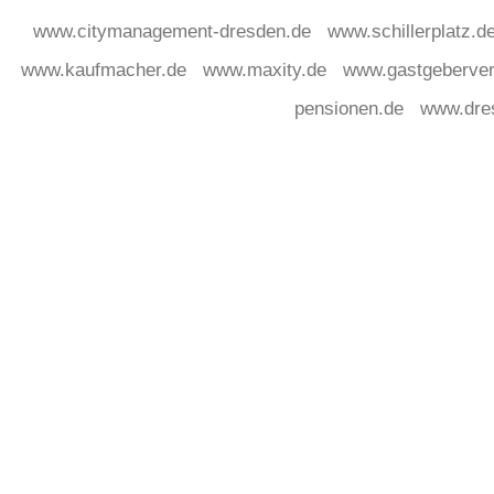
www.citymanagement-dresden.de
www.schillerplatz.d
www.kaufmacher.de
www.maxity.de
www.gastgeberver
pensionen.de
www.dre