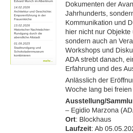
Edvard Munch im Albertinum
Dokumenten der Avan
14.02.2026
Jahrhunderts, sondern
Architektur und Geschichte:
Emporenführung in der
Frauenkirche
Kommunikation und D
13.02.2026
Historischer Nachtwächter-
hier nicht nur Objekt
Rundgang durch die
abendliche Altstadt
sondern auch an Vera
01.09.2025
Stadtrundgang und
Workshops und Disku
Schokoladenmuseum
kombinieren
ADA strebt danach, ei
mehr...
Erfahrung und des Au
Anlässlich der Eröffn
Woche lang bei freien E
Ausstellung/Samml
– Egidio Marzona (AD
Ort
: Blockhaus
Laufzeit
: Ab 05.05.20