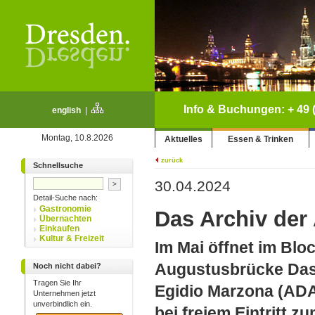
Info & Buchungen: + 49 (
english
|
Montag, 10.8.2026
Aktuelles
Essen & Trinken
zurück
Schnellsuche
30.04.2024
Detail-Suche nach:
Gastronomie
Das Archiv der
Übernachten
Einkaufen
Kultur & Freizeit
Im Mai öffnet im Blo
Augustusbrücke Das
Noch nicht dabei?
Tragen Sie Ihr
Egidio Marzona (ADA
Unternehmen jetzt
unverbindlich ein.
bei freiem Eintritt z