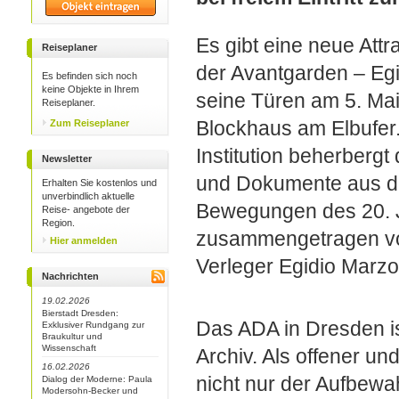
Es gibt eine neue Attr
Reiseplaner
der Avantgarden – Eg
Es befinden sich noch
keine Objekte in Ihrem
seine Türen am 5. Mai
Reiseplaner.
Blockhaus am Elbufer. 
Zum Reiseplaner
Institution beherberg
Newsletter
und Dokumente aus de
Erhalten Sie kostenlos und
unverbindlich aktuelle
Bewegungen des 20. 
Reise- angebote der
Region.
zusammengetragen vo
Hier anmelden
Verleger Egidio Marz
Nachrichten
19.02.2026
Bierstadt Dresden:
Das ADA in Dresden is
Exklusiver Rundgang zur
Braukultur und
Wissenschaft
Archiv. Als offener un
16.02.2026
nicht nur der Aufbew
Dialog der Moderne: Paula
Modersohn-Becker und