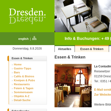
Info & Buchungen: + 49 (
english
|
Donnerstag, 6.8.2026
Aktuelles
Essen & Trinken
Essen & Trinken
Essen & Trinken
Home
La Contadi
Gastro-Tipps
Reisewitzer
Bars
01159 Dresd
Cafés & Bistros
Kneipen & Pubs
Tel.: 0351 / 
Restaurants
Feiern & Tagen
E-Mail sende
Sommeroasen
Zur Website
Objekte A-Z
Detail-Suche
Weitere Bild