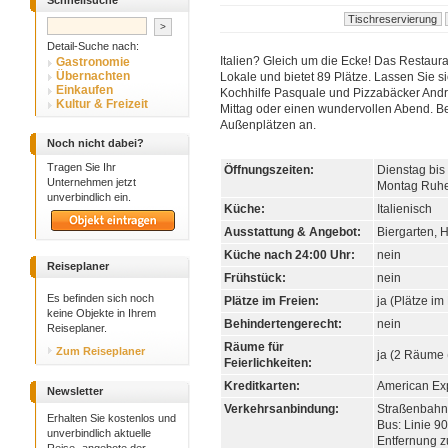
Schnellsuche
Detail-Suche nach:
Italien? Gleich um die Ecke! Das Restauran
Gastronomie
Übernachten
Lokale und bietet 89 Plätze. Lassen Sie s
Einkaufen
Kochhilfe Pasquale und Pizzabäcker Andr
Kultur & Freizeit
Mittag oder einen wundervollen Abend. Be
Außenplätzen an.
Noch nicht dabei?
Tragen Sie Ihr
Öffnungszeiten:
Dienstag bis
Unternehmen jetzt
Montag Ruh
unverbindlich ein.
Küche:
Italienisch
Ausstattung & Angebot:
Biergarten, H
Küche nach 24:00 Uhr:
nein
Reiseplaner
Frühstück:
nein
Es befinden sich noch
Plätze im Freien:
ja (Plätze im
keine Objekte in Ihrem
Behindertengerecht:
nein
Reiseplaner.
Räume für
Zum Reiseplaner
ja (2 Räume 
Feierlichkeiten:
Kreditkarten:
American Exp
Newsletter
Verkehrsanbindung:
Straßenbahn: 
Erhalten Sie kostenlos und
Bus: Linie 90
unverbindlich aktuelle
Entfernung z