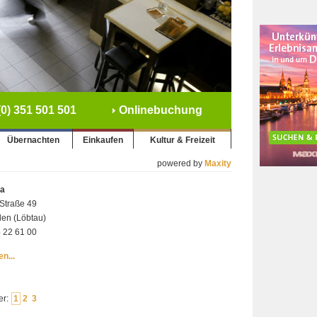
0) 351 501 501
Onlinebuchung
Übernachten
Einkaufen
Kultur & Freizeit
powered by
Maxity
na
 Straße 49
en (Löbtau)
4 22 61 00
n...
er:
1
2
3