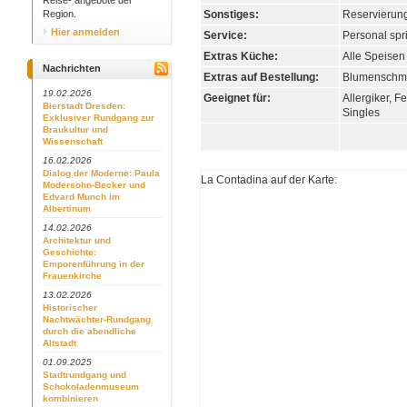
Reise- angebote der
Region.
Sonstiges:
Reservierung 
Hier anmelden
Service:
Personal spri
Extras Küche:
Alle Speise
Nachrichten
Extras auf Bestellung:
Blumenschmuc
19.02.2026
Geeignet für:
Allergiker, F
Bierstadt Dresden:
Singles
Exklusiver Rundgang zur
Braukultur und
Wissenschaft
16.02.2026
Dialog der Moderne: Paula
La Contadina auf der Karte:
Modersohn-Becker und
Edvard Munch im
Albertinum
14.02.2026
Architektur und
Geschichte:
Emporenführung in der
Frauenkirche
13.02.2026
Historischer
Nachtwächter-Rundgang
durch die abendliche
Altstadt
01.09.2025
Stadtrundgang und
Schokoladenmuseum
kombinieren