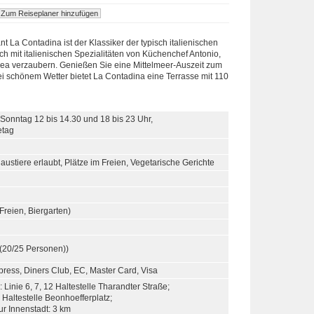
t La Contadina ist der Klassiker der typisch italienischen
ich mit italienischen Spezialitäten von Küchenchef Antonio,
ea verzaubern. Genießen Sie eine Mittelmeer-Auszeit zum
i schönem Wetter bietet La Contadina eine Terrasse mit 110
 Sonntag 12 bis 14.30 und 18 bis 23 Uhr,
etag
austiere erlaubt, Plätze im Freien, Vegetarische Gerichte
 Freien, Biergarten)
(20/25 Personen))
ress, Diners Club, EC, Master Card, Visa
Linie 6, 7, 12 Haltestelle Tharandter Straße;
 Haltestelle Beonhoefferplatz;
ur Innenstadt: 3 km