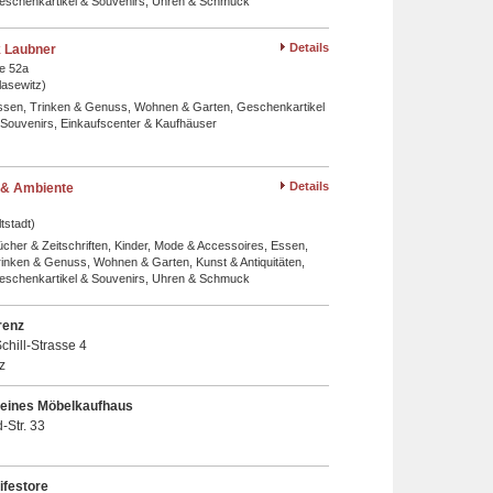
eschenkartikel & Souvenirs, Uhren & Schmuck
Details
ik Laubner
e 52a
asewitz)
ssen, Trinken & Genuss, Wohnen & Garten, Geschenkartikel
 Souvenirs, Einkaufscenter & Kaufhäuser
Details
& Ambiente
tstadt)
cher & Zeitschriften, Kinder, Mode & Accessoires, Essen,
rinken & Genuss, Wohnen & Garten, Kunst & Antiquitäten,
eschenkartikel & Souvenirs, Uhren & Schmuck
renz
chill-Strasse 4
z
leines Möbelkaufhaus
-Str. 33
ifestore