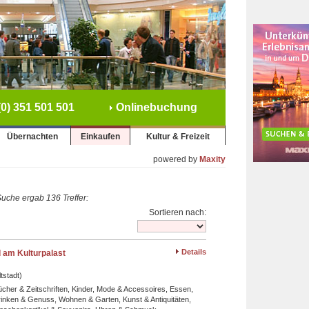
0) 351 501 501
Onlinebuchung
Übernachten
Einkaufen
Kultur & Freizeit
powered by
Maxity
uche ergab 136 Treffer:
Sortieren nach:
Details
 am Kulturpalast
tstadt)
cher & Zeitschriften, Kinder, Mode & Accessoires, Essen,
rinken & Genuss, Wohnen & Garten, Kunst & Antiquitäten,