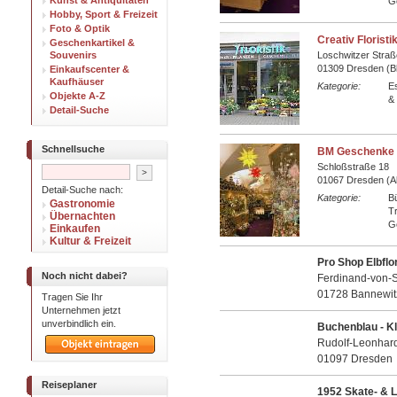
Kunst & Antiquitäten
G
Hobby, Sport & Freizeit
Foto & Optik
Creativ Florist
Geschenkartikel &
Souvenirs
Loschwitzer Straß
01309 Dresden (Bl
Einkaufscenter &
Kaufhäuser
Kategorie:
E
Objekte A-Z
&
Detail-Suche
Schnellsuche
BM Geschenke 
Schloßstraße 18
01067 Dresden (Al
Detail-Suche nach:
Kategorie:
Bü
Gastronomie
T
Übernachten
G
Einkaufen
Kultur & Freizeit
Pro Shop Elbflo
Noch nicht dabei?
Ferdinand-von-S
01728 Bannewit
Tragen Sie Ihr
Unternehmen jetzt
unverbindlich ein.
Buchenblau - K
Rudolf-Leonhard
01097 Dresden
Reiseplaner
1952 Skate- & L