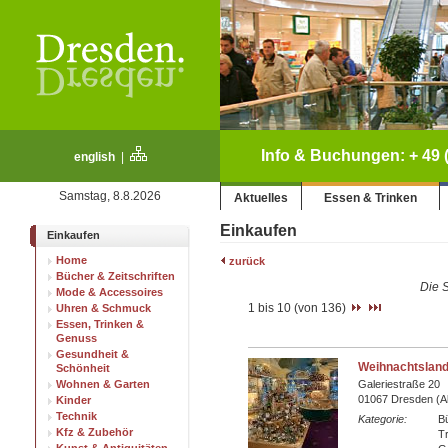
Info & Buchungen: + 49 (
english
|
Samstag, 8.8.2026
Aktuelles
Essen & Trinken
Einkaufen
Einkaufen
Home
zurück
Bücher & Zeitschriften
Die S
Mode & Accessoires
1 bis 10 (von 136)
Uhren & Schmuck
Essen, Trinken &
Genuss
Gesundheit &
Weihnachtsland
Schönheit
Wohnen & Garten
Galeriestraße 20
01067 Dresden (Al
Kinder
Technik
Kategorie:
Bü
Kfz & Zubehör
T