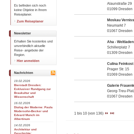
Alaunstraße 29
Es befinden sich noch
01099 Dresden
keine Objekte in Ihrem
Reiseplaner.
Moskau Vernis
Zum Reiseplaner
Neumarkt 7
01067 Dresden
Newsletter
Erhalten Sie kostenlos und
Aha - Weltladen
unverbindlich aktuelle
Schillerplatz 7
Reise- angebote der
01309 Dresden
Region.
Hier anmelden
Culina Feinkost
Prager Str. 15
Nachrichten
01069 Dresden
19.02.2026
Bierstadt Dresden:
Galerie Frauenk
Exklusiver Rundgang zur
Georg-Treu-Plat
Braukultur und
01067 Dresden
Wissenschaft
16.02.2026
Dialog der Moderne: Paula
Modersohn-Becker und
1 bis 10 (von 136)
Edvard Munch im
Albertinum
14.02.2026
Architektur und
Geschichte: