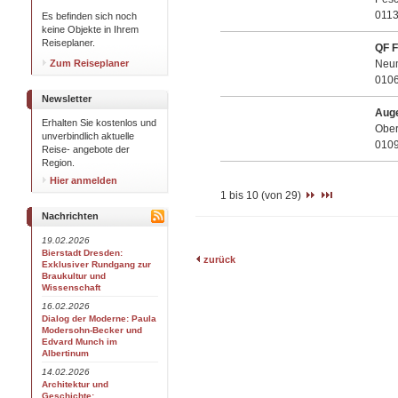
0113
Es befinden sich noch
keine Objekte in Ihrem
Reiseplaner.
QF F
Zum Reiseplaner
Neum
010
Newsletter
Aug
Erhalten Sie kostenlos und
Ober
unverbindlich aktuelle
010
Reise- angebote der
Region.
Hier anmelden
1 bis 10 (von 29)
Nachrichten
19.02.2026
Bierstadt Dresden:
zurück
Exklusiver Rundgang zur
Braukultur und
Wissenschaft
16.02.2026
Dialog der Moderne: Paula
Modersohn-Becker und
Edvard Munch im
Albertinum
14.02.2026
Architektur und
Geschichte: