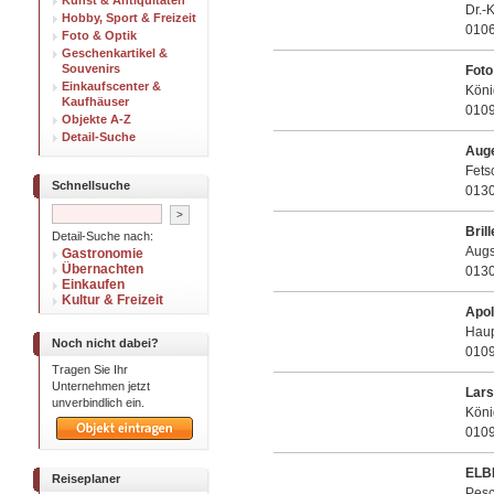
Kunst & Antiquitäten
Dr.-
Hobby, Sport & Freizeit
010
Foto & Optik
Geschenkartikel &
Souvenirs
Foto
Einkaufscenter &
Köni
Kaufhäuser
010
Objekte A-Z
Detail-Suche
Auge
Fets
Schnellsuche
013
Bril
Detail-Suche nach:
Augs
Gastronomie
Übernachten
013
Einkaufen
Kultur & Freizeit
Apol
Haup
Noch nicht dabei?
010
Tragen Sie Ihr
Unternehmen jetzt
Lars
unverbindlich ein.
Köni
010
ELB
Reiseplaner
Pesc