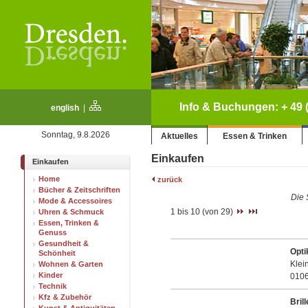
Info & Buchungen: + 49 (
english
|
Sonntag, 9.8.2026
Aktuelles
Essen & Trinken
Einkaufen
Einkaufen
Home
zurück
Bücher & Zeitschriften
Die 
Mode & Accessoires
1 bis 10 (von 29)
Uhren & Schmuck
Essen, Trinken &
Genuss
Gesundheit &
Opti
Schönheit
Klei
Wohnen & Garten
Kinder
010
Technik
Kfz & Zubehör
Bril