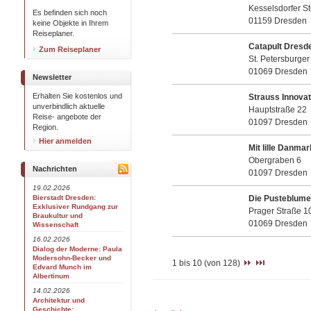
Kesselsdorfer S
Es befinden sich noch
01159 Dresden
keine Objekte in Ihrem
Reiseplaner.
Catapult Dresde
Zum Reiseplaner
St. Petersburger
01069 Dresden
Newsletter
Erhalten Sie kostenlos und
Strauss Innova
unverbindlich aktuelle
Hauptstraße 22
Reise- angebote der
01097 Dresden
Region.
Hier anmelden
Mit lille Danmar
Obergraben 6
Nachrichten
01097 Dresden
19.02.2026
Bierstadt Dresden:
Die Pusteblume
Exklusiver Rundgang zur
Prager Straße 1
Braukultur und
01069 Dresden
Wissenschaft
16.02.2026
Dialog der Moderne: Paula
Modersohn-Becker und
1 bis 10 (von 128)
Edvard Munch im
Albertinum
14.02.2026
Architektur und
Geschichte: