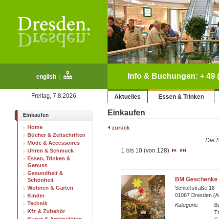
Info & Buchungen: + 49 (
english
|
Freitag, 7.8.2026
Aktuelles
Essen & Trinken
Einkaufen
Einkaufen
Home
zurück
Bücher & Zeitschriften
Die S
Mode & Accessoires
1 bis 10 (von 128)
Uhren & Schmuck
Essen, Trinken &
Genuss
Gesundheit &
BM Geschenke 
Schönheit
Wohnen & Garten
Schloßstraße 18
01067 Dresden (Al
Kinder
Technik
Kategorie:
Bü
Kfz & Zubehör
T