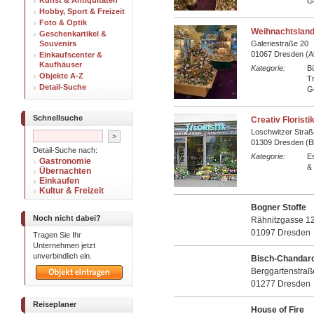
Kunst & Antiquitäten
G
Hobby, Sport & Freizeit
Foto & Optik
Weihnachtsland
Geschenkartikel &
Souvenirs
Galeriestraße 20
01067 Dresden (Al
Einkaufscenter &
Kaufhäuser
Kategorie:
Bü
Objekte A-Z
T
Detail-Suche
G
Schnellsuche
Creativ Florist
Loschwitzer Straß
01309 Dresden (Bl
Detail-Suche nach:
Kategorie:
E
Gastronomie
&
Übernachten
Einkaufen
Kultur & Freizeit
Bogner Stoffe
Noch nicht dabei?
Rähnitzgasse 1
01097 Dresden
Tragen Sie Ihr
Unternehmen jetzt
unverbindlich ein.
Bisch-Chandarof
Berggartenstraß
01277 Dresden
Reiseplaner
House of Fire