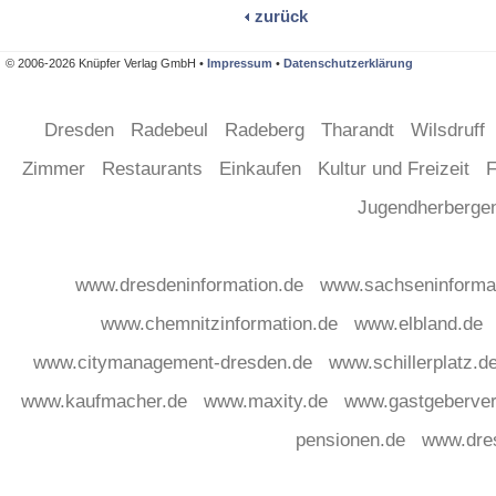
zurück
© 2006-2026 Knüpfer Verlag GmbH •
Impressum
•
Datenschutzerklärung
Dresden
Radebeul
Radeberg
Tharandt
Wilsdruff
Zimmer
Restaurants
Einkaufen
Kultur und Freizeit
F
Jugendherberg
www.dresdeninformation.de
www.sachseninforma
www.chemnitzinformation.de
www.elbland.de
www.citymanagement-dresden.de
www.schillerplatz.d
www.kaufmacher.de
www.maxity.de
www.gastgeberver
pensionen.de
www.dre