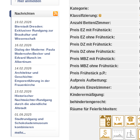
Hier anmelden
Kategorie:
Nachrichten
Klassifizierung:
19.02.2026
Anzahl Betten/Zimmer:
Bierstadt Dresden:
Preis EZ mit Frühstück:
Exklusiver Rundgang zur
Braukultur und
Preis EZ ohne Frühstück:
Wissenschaft
Preis DZ mit Frühstück:
16.02.2026
Dialog der Moderne: Paula
Preis DZ ohne Frühstück:
Modersohn-Becker und
Edvard Munch im
Preis MBZ mit Frühstück:
Albertinum
Preis MBZ ohne Frühstück:
14.02.2026
Architektur und
Preis Frühstück p.P.:
Geschichte:
Aufpreis Aufbettung:
Emporenführung in der
Frauenkirche
Aufpreis Einzelzimmer:
13.02.2026
Kinderermäßigung:
Historischer
Nachtwächter-Rundgang
behindertengerecht:
durch die abendliche
Altstadt
Räume für Feierlichkeiten:
01.09.2025
Stadtrundgang und
Schokoladenmuseum
kombinieren
mehr...