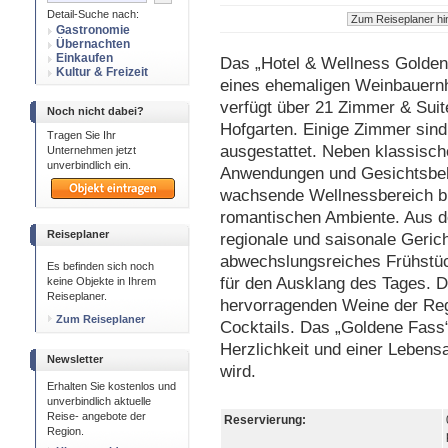
Detail-Suche nach:
Gastronomie
Übernachten
Einkaufen
Das „Hotel & Wellness Goldene
Kultur & Freizeit
eines ehemaligen Weinbauernho
verfügt über 21 Zimmer & Suit
Noch nicht dabei?
Hofgarten. Einige Zimmer sind
Tragen Sie Ihr
ausgestattet. Neben klassisc
Unternehmen jetzt
unverbindlich ein.
Anwendungen und Gesichtsbeh
wachsende Wellnessbereich b
romantischen Ambiente. Aus d
Reiseplaner
regionale und saisonale Gerich
abwechslungsreiches Frühstück
Es befinden sich noch
für den Ausklang des Tages. D
keine Objekte in Ihrem
Reiseplaner.
hervorragenden Weine der Reg
Zum Reiseplaner
Cocktails. Das „Goldene Fass“ 
Herzlichkeit und einer Leben
Newsletter
wird.
Erhalten Sie kostenlos und
unverbindlich aktuelle
Reise- angebote der
Reservierung:
Region.