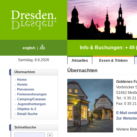
Info & Buchungen: + 49 (
english
|
Samstag, 8.8.2026
Aktuelles
Essen & Trinken
Übernachten
Übernachten
Home
Goldenes F
Hotels
Vorbrücker 
Pensionen
01662 Meiß
Ferienwohnungen
Tel.: 0 35 21
Camping/Caravan
Fax: 0 35 21
Jugendherbergen
Objekte A-Z
E-Mail sende
Detail-Suche
Zur Website
Schnellsuche
Weitere Bild