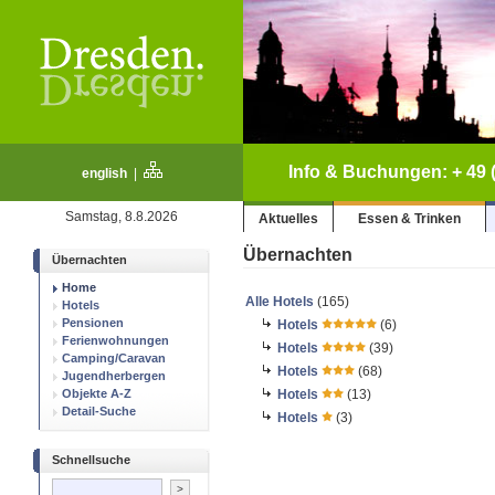
Info & Buchungen: + 49 (
english
|
Samstag, 8.8.2026
Aktuelles
Essen & Trinken
Übernachten
Übernachten
Home
Alle Hotels
(165)
Hotels
Pensionen
Hotels
(6)
Ferienwohnungen
Hotels
(39)
Camping/Caravan
Hotels
(68)
Jugendherbergen
Objekte A-Z
Hotels
(13)
Detail-Suche
Hotels
(3)
Schnellsuche