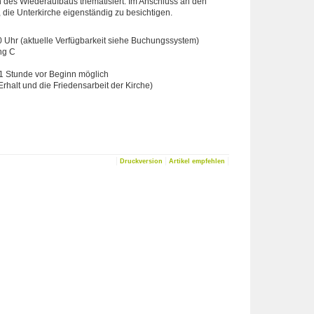
des Wiederaufbaus thematisiert. Im Anschluss an den
die Unterkirche eigenständig zu besichtigen.
0 Uhr (aktuelle Verfügbarkeit siehe Buchungssystem)
ng C
s 1 Stunde vor Beginn möglich
 Erhalt und die Friedensarbeit der Kirche)
|
|
|
Druckversion
Artikel empfehlen