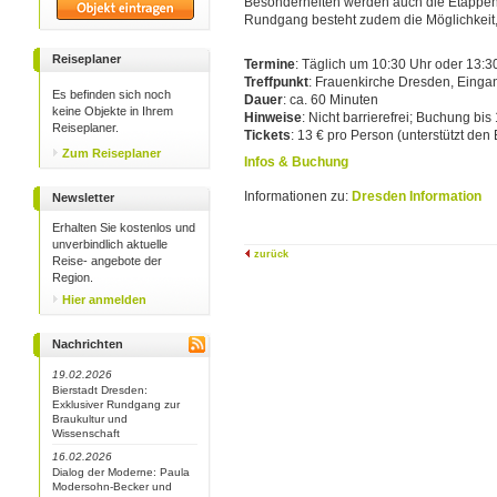
Besonderheiten werden auch die Etappen 
Rundgang besteht zudem die Möglichkeit, 
Reiseplaner
Termine
: Täglich um 10:30 Uhr oder 13:3
Treffpunkt
: Frauenkirche Dresden, Einga
Es befinden sich noch
Dauer
: ca. 60 Minuten
keine Objekte in Ihrem
Hinweise
: Nicht barrierefrei; Buchung bi
Reiseplaner.
Tickets
: 13 € pro Person (unterstützt den
Zum Reiseplaner
Infos & Buchung
Informationen zu:
Dresden Information
Newsletter
Erhalten Sie kostenlos und
unverbindlich aktuelle
zurück
Reise- angebote der
Region.
Hier anmelden
Nachrichten
19.02.2026
Bierstadt Dresden:
Exklusiver Rundgang zur
Braukultur und
Wissenschaft
16.02.2026
Dialog der Moderne: Paula
Modersohn-Becker und