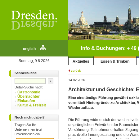
Info & Buchungen: + 49 (
english
|
Sonntag, 9.8.2026
Aktuelles
Essen & Trinken
zurück
Schnellsuche
14.02.2026
Detail-Suche nach:
Architektur und Geschichte: 
Gastronomie
Übernachten
Eine einstündige Führung gewährt exkl
Einkaufen
vermittelt Hintergründe zu Architektur
Kultur & Freizeit
Wiederaufbau.
Noch nicht dabei?
Die Führung widmet sich der wechselvoll
ursprünglichen Entwürfen der Baumeister 
Tragen Sie Ihr
Unternehmen jetzt
Versöhnung. Teilnehmer erhalten Zugang 
unverbindlich ein.
prachtvolle Innengestaltung und die Wan