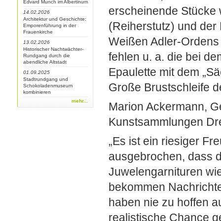
Edvard Munch im Albertinum
erscheinende Stücke
14.02.2026
Architektur und Geschichte:
(Reiherstutz) und der
Emporenführung in der
Frauenkirche
Weißen Adler-Ordens a
13.02.2026
Historischer Nachtwächter-
fehlen u. a. die bei d
Rundgang durch die
abendliche Altstadt
Epaulette mit dem „S
01.09.2025
Stadtrundgang und
Große Brustschleife d
Schokoladenmuseum
kombinieren
mehr...
Marion Ackermann, Gen
Kunstsammlungen Dr
„Es ist ein riesiger 
ausgebrochen, dass di
Juwelengarnituren wi
bekommen Nachrichten
haben nie zu hoffen au
realistische Chance g