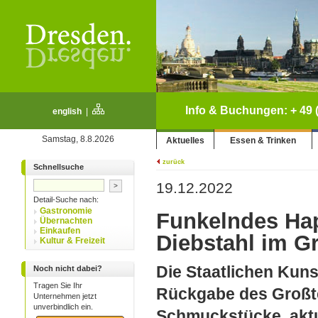
Info & Buchungen: + 49 (
english
|
Samstag, 8.8.2026
Aktuelles
Essen & Trinken
zurück
Schnellsuche
19.12.2022
Detail-Suche nach:
Gastronomie
Funkelndes Ha
Übernachten
Einkaufen
Diebstahl im 
Kultur & Freizeit
Die Staatlichen Kun
Noch nicht dabei?
Tragen Sie Ihr
Rückgabe des Großte
Unternehmen jetzt
unverbindlich ein.
Schmuckstücke, aktu