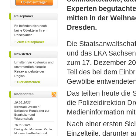
Experten begutachte
mitten in der Weihna
Reiseplaner
Dresden.
Es befinden sich noch
keine Objekte in Ihrem
Reiseplaner.
Die Staatsanwaltschaf
Zum Reiseplaner
und das LKA Sachsen 
Newsletter
zum 17. Dezember 202
Erhalten Sie kostenlos und
unverbindlich aktuelle
Teil des bei dem Einb
Reise- angebote der
Region.
Gewölbe entwendeten 
Hier anmelden
Das teilten heute die
Nachrichten
die Polizeidirektion 
19.02.2026
Bierstadt Dresden:
Medieninformation mit
Exklusiver Rundgang zur
Braukultur und
Wissenschaft
Nach einer ersten Sic
16.02.2026
Dialog der Moderne: Paula
Einzelteile, darunter 
Modersohn-Becker und