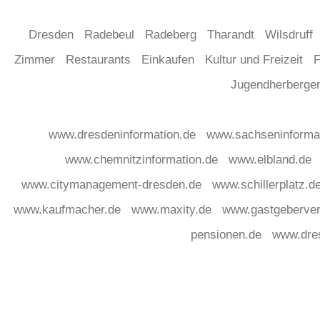
Dresden
Radebeul
Radeberg
Tharandt
Wilsdruff
Zimmer
Restaurants
Einkaufen
Kultur und Freizeit
F
Jugendherberg
www.dresdeninformation.de
www.sachseninforma
www.chemnitzinformation.de
www.elbland.de
www.citymanagement-dresden.de
www.schillerplatz.d
www.kaufmacher.de
www.maxity.de
www.gastgeberver
pensionen.de
www.dre