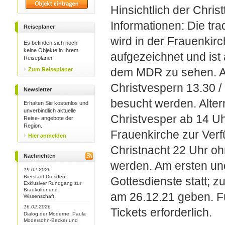
Hinsichtlich der Christ
Informationen: Die tra
Reiseplaner
wird in der Frauenki
Es befinden sich noch
keine Objekte in Ihrem
aufgezeichnet und ist
Reiseplaner.
dem MDR zu sehen. A
Zum Reiseplaner
Christvespern 13.30 / 
Newsletter
besucht werden. Altern
Erhalten Sie kostenlos und
unverbindlich aktuelle
Christvesper ab 14 U
Reise- angebote der
Region.
Frauenkirche zur Ver
Hier anmelden
Christnacht 22 Uhr o
Nachrichten
werden. Am ersten und
19.02.2026
Bierstadt Dresden:
Gottesdienste statt; 
Exklusiver Rundgang zur
Braukultur und
am 26.12.21 geben. Fü
Wissenschaft
16.02.2026
Tickets erforderlich.
Dialog der Moderne: Paula
Modersohn-Becker und