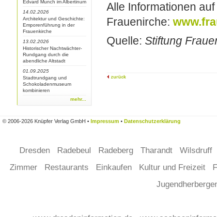
Edvard Munch im Albertinum
Alle Informationen au
14.02.2026
Frauenirche:
www.fra
Architektur und Geschichte:
Emporenführung in der
Frauenkirche
Quelle:
Stiftung Frau
13.02.2026
Historischer Nachtwächter-
Rundgang durch die
abendliche Altstadt
01.09.2025
zurück
Stadtrundgang und
Schokoladenmuseum
kombinieren
mehr...
© 2006-2026 Knüpfer Verlag GmbH •
Impressum
•
Datenschutzerklärung
Dresden
Radebeul
Radeberg
Tharandt
Wilsdruff
Zimmer
Restaurants
Einkaufen
Kultur und Freizeit
F
Jugendherberg