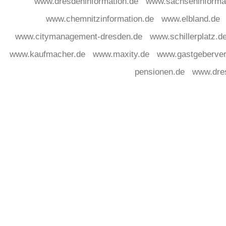
www.dresdeninformation.de
www.sachseninforma
www.chemnitzinformation.de
www.elbland.de
www.citymanagement-dresden.de
www.schillerplatz.d
www.kaufmacher.de
www.maxity.de
www.gastgeberver
pensionen.de
www.dre