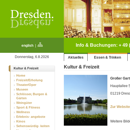
Info & Buchungen: + 49 (
english
|
Donnerstag, 6.8.2026
Aktuelles
Essen & Trinken
Kultur & Freizeit
Kultur & Freizeit
Home
Großer Gart
Freizeit/Erholung
Theater/Oper
Hauptallee 
Museen
01219 Dres
Schlösser, Burgen &
Gärten
Weingüter
Zur Website
Sport & Fitness
Wellness
Erlebnis- angebote
Weitere Bild
Kinos
Sehenswürdig- keiten