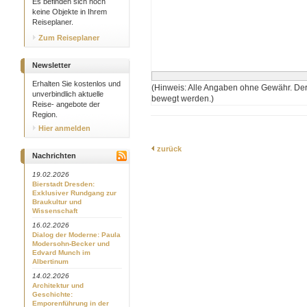
Es befinden sich noch
keine Objekte in Ihrem
Reiseplaner.
Zum Reiseplaner
Newsletter
Erhalten Sie kostenlos und
(Hinweis: Alle Angaben ohne Gewähr. Der
unverbindlich aktuelle
bewegt werden.)
Reise- angebote der
Region.
Hier anmelden
zurück
Nachrichten
19.02.2026
Bierstadt Dresden:
Exklusiver Rundgang zur
Braukultur und
Wissenschaft
16.02.2026
Dialog der Moderne: Paula
Modersohn-Becker und
Edvard Munch im
Albertinum
14.02.2026
Architektur und
Geschichte:
Emporenführung in der