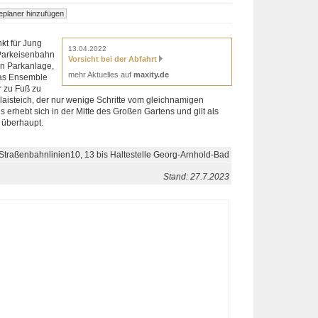
nkt für Jung
13.04.2022
 Parkeisenbahn
Vorsicht bei der Abfahrt
en Parkanlage,
mehr Aktuelles auf
maxity.de
das Ensemble
r zu Fuß zu
laisteich, der nur wenige Schritte vom gleichnamigen
is erhebt sich in der Mitte des Großen Gartens und gilt als
 überhaupt.
Straßenbahnlinien10, 13 bis Haltestelle Georg-Arnhold-Bad
Stand: 27.7.2023