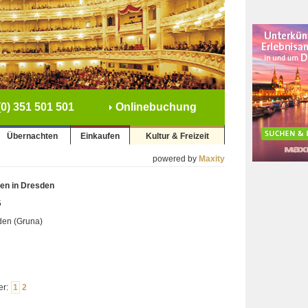
0) 351 501 501
Onlinebuchung
Übernachten
Einkaufen
Kultur & Freizeit
powered by
Maxity
en in Dresden
5
den (Gruna)
er:
1
2